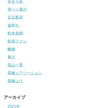
谷まりあ
赤ペン瀧川
足立梨花
金持ち
鈴木杏樹
鉄道ファン
離婚
青汁
高山一実
高橋メアリージュン
高橋ユウ
アーカイブ
2021年