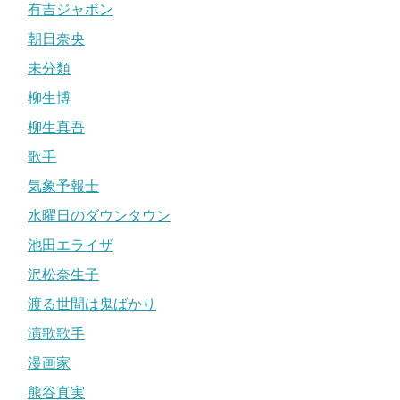
有吉ジャポン
朝日奈央
未分類
柳生博
柳生真吾
歌手
気象予報士
水曜日のダウンタウン
池田エライザ
沢松奈生子
渡る世間は鬼ばかり
演歌歌手
漫画家
熊谷真実