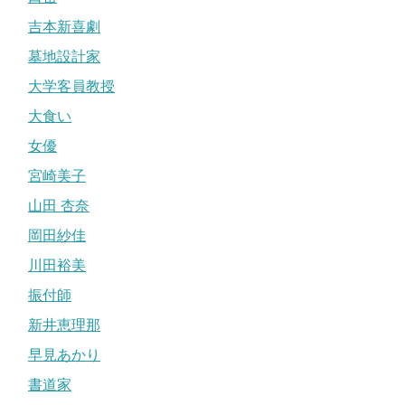
吉本新喜劇
墓地設計家
大学客員教授
大食い
女優
宮崎美子
山田 杏奈
岡田紗佳
川田裕美
振付師
新井恵理那
早見あかり
書道家