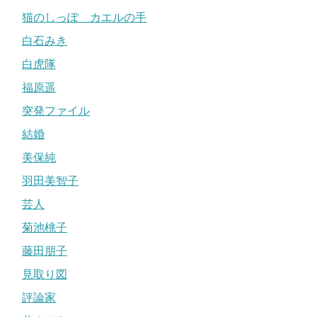
猫のしっぽ カエルの手
白石みき
白虎隊
福原遥
突発ファイル
結婚
美保純
羽田美智子
芸人
菊池桃子
藤田朋子
見取り図
評論家