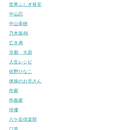
世界ふしぎ発見
中山忍
中山美穂
乃木坂46
亡き弟
京都 大原
人生レシピ
佐野ひなこ
体操のお兄さん
作家
作曲家
俳優
八ケ岳倶楽部
口笛