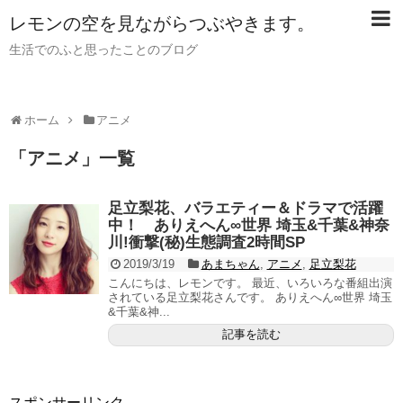
レモンの空を見ながらつぶやきます。
生活でのふと思ったことのブログ
ホーム
アニメ
「
アニメ
」
一覧
足立梨花、バラエティー＆ドラマで活躍
中！ ありえへん∞世界 埼玉&千葉&神奈
川!衝撃(秘)生態調査2時間SP
2019/3/19
あまちゃん
,
アニメ
,
足立梨花
こんにちは、レモンです。 最近、いろいろな番組出演
されている足立梨花さんです。 ありえへん∞世界 埼玉
&千葉&神...
記事を読む
スポンサーリンク