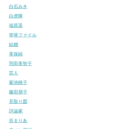
白石みき
白虎隊
福原遥
突発ファイル
結婚
美保純
羽田美智子
芸人
菊池桃子
藤田朋子
見取り図
評論家
谷まりあ