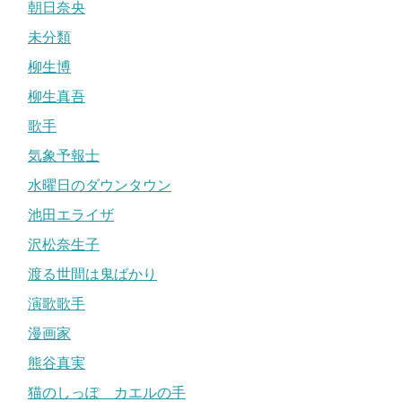
朝日奈央
未分類
柳生博
柳生真吾
歌手
気象予報士
水曜日のダウンタウン
池田エライザ
沢松奈生子
渡る世間は鬼ばかり
演歌歌手
漫画家
熊谷真実
猫のしっぽ カエルの手