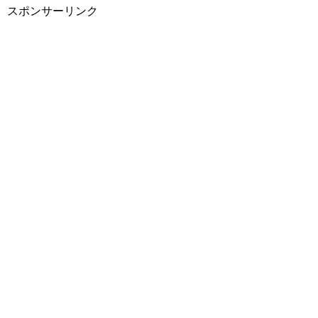
スポンサーリンク