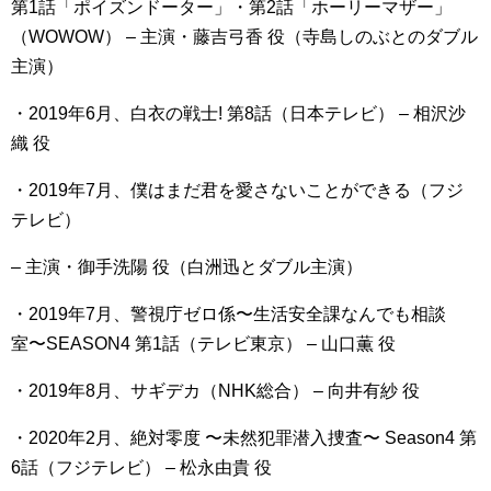
第1話「ポイズンドーター」・第2話「ホーリーマザー」
（WOWOW） – 主演・藤吉弓香 役（寺島しのぶとのダブル
主演）
・2019年6月、白衣の戦士! 第8話（日本テレビ） – 相沢沙
織 役
・2019年7月、僕はまだ君を愛さないことができる（フジ
テレビ）
– 主演・御手洗陽 役（白洲迅とダブル主演）
・2019年7月、警視庁ゼロ係〜生活安全課なんでも相談
室〜SEASON4 第1話（テレビ東京） – 山口薫 役
・2019年8月、サギデカ（NHK総合） – 向井有紗 役
・2020年2月、絶対零度 〜未然犯罪潜入捜査〜 Season4 第
6話（フジテレビ） – 松永由貴 役