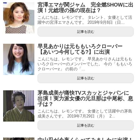
宮澤エマが関ジャム 完全燃SHOWに出
演！元総理の孫の現在は？
こんにちは、レモンです。 タレント、女優として活
躍中の宮澤エマさんです。 2019年9月8日（日...
記事を読む
早見あかりは元ももいろクローバー
【あいつ今何してる?】に出演
こんにちは、レモンです。 早見あかりさんは元もも
いろクローバーのメンバーでした。 今の「ももいろ
クローバーz」 の前の「...
記事を読む
茅島成美が痛快TVスカッとジャパンに
出演！実力派女優の元旦那は中尾彬、息
子は？
こんにちは、レモンです。 女優として活躍中の茅島
成美さんです。 2019年7月29日（月） 2...
記事を読む