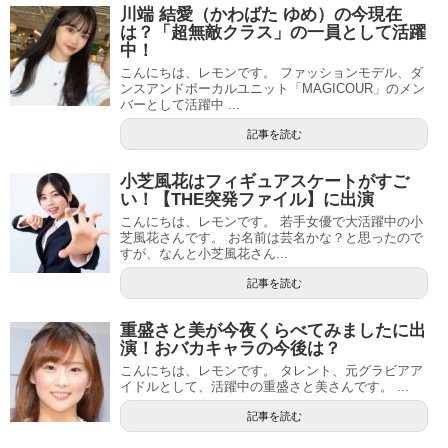
川端 結愛（かわばた ゆめ）の今現在
は？「超無敵クラス」の一員として活躍
中！
こんにちは、レモンです。 ファッションモデル、ダ
ンスアンドボーカルユニット「MAGICOUR」のメン
バーとして活躍中 ...
記事を読む
小芝風花はフィギュアスケートがすご
い！【THE突発ファイル】に出演
こんにちは、レモンです。 若手女優で大活躍中の小
芝風花さんです。 お名前は芸名かな？と思ったので
すが、なんと小芝風花さん...
記事を読む
重盛さと美が今夜くらべてみましたに出
演！おバカキャラの今後は？
こんにちは、レモンです。 タレント、元グラビアア
イドルとして、活躍中の重盛さと美さんです。 ...
記事を読む