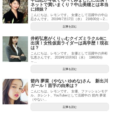
中山忍が今夜くらべてみましたに出演！
ネットで買いまくり？中山美穂とは本当
に姉妹？
こんにちは、レモンです。 女優として活躍中の中山
忍さんです。 2019年7月17日（水） 21時00分～2...
記事を読む
井桁弘恵がくりぃむクイズミラクル9に
出演！女性仮面ライダーは高学歴！現在
は？
こんにちは、レモンです。 女優として活躍中の井桁
弘恵さんです。 2019年10月9日（水） 19時00分
～...
記事を読む
箭内 夢菜（やない ゆめな)さん 新出川
ガール！苗字の由来は？
こんにちは、レモンです。 女優、ファッションモデ
ル、タレント、YouTuberとして活躍中の 箭内 夢菜
（やない...
記事を読む