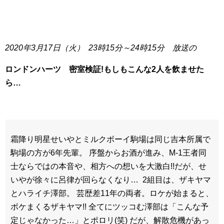
2020年3月17日（火） 23時15分～24時15分 放送の
ロンドンハーツ 密室検証!もしもこんな2人を飲ませた
ら…
霜降り明星せいやとミルクボーイ駒場は同じ吉本所属で
駒場の方が6年先輩。 序盤からお酒が進み、M-1王者同
士ならではの本音や、相方への想いを大激白!!だが、せ
いやが徐々に呂律が回らなくなり… 2組目は、ザキヤマ
とハライチ澤部。 芸歴差11年の両者。ロケが始まると、
ボケまくるザキヤマ!! 全てにツッコむ澤部は「こんな予
定じゃなかった…」とポロリ(笑) だが、解散危機があっ