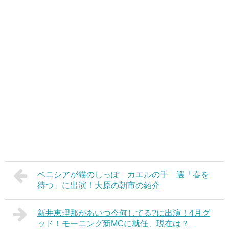
ベニシアが猫のしっぽ カエルの手 選「春を
待つ」に出演！大原の朝市の紹介
新井恵理那があいつ今何してる?に出演！4月グ
ッド！モーニング新MCに就任、現在は？