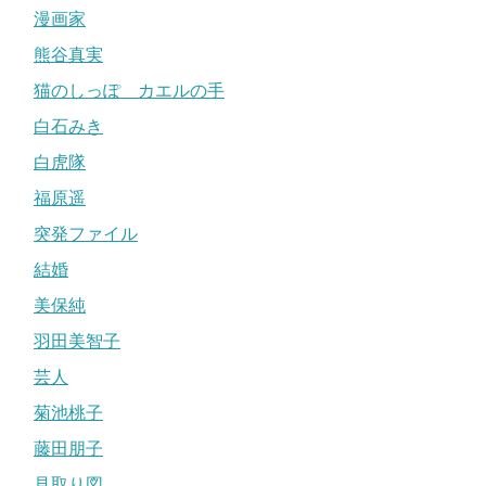
漫画家
熊谷真実
猫のしっぽ カエルの手
白石みき
白虎隊
福原遥
突発ファイル
結婚
美保純
羽田美智子
芸人
菊池桃子
藤田朋子
見取り図