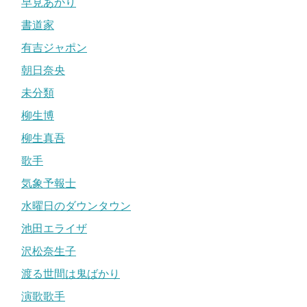
早見あかり
書道家
有吉ジャポン
朝日奈央
未分類
柳生博
柳生真吾
歌手
気象予報士
水曜日のダウンタウン
池田エライザ
沢松奈生子
渡る世間は鬼ばかり
演歌歌手