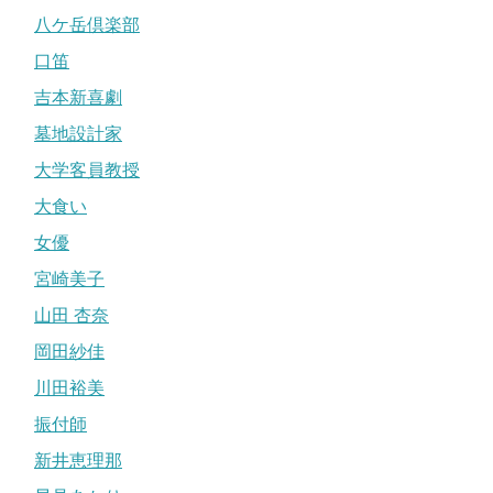
八ケ岳倶楽部
口笛
吉本新喜劇
墓地設計家
大学客員教授
大食い
女優
宮崎美子
山田 杏奈
岡田紗佳
川田裕美
振付師
新井恵理那