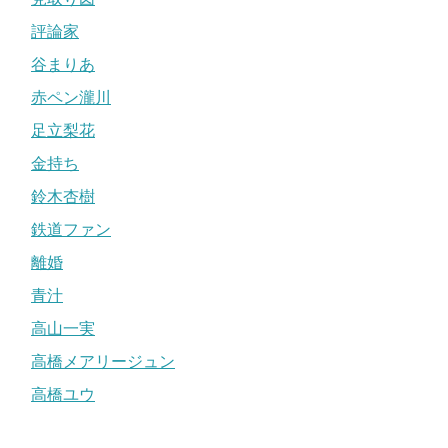
評論家
谷まりあ
赤ペン瀧川
足立梨花
金持ち
鈴木杏樹
鉄道ファン
離婚
青汁
高山一実
高橋メアリージュン
高橋ユウ