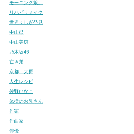
モーニング娘。
リハビリメイク
世界ふしぎ発見
中山忍
中山美穂
乃木坂46
亡き弟
京都 大原
人生レシピ
佐野ひなこ
体操のお兄さん
作家
作曲家
俳優