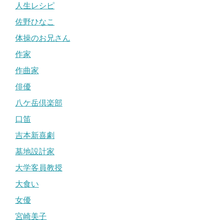
人生レシピ
佐野ひなこ
体操のお兄さん
作家
作曲家
俳優
八ケ岳倶楽部
口笛
吉本新喜劇
墓地設計家
大学客員教授
大食い
女優
宮崎美子