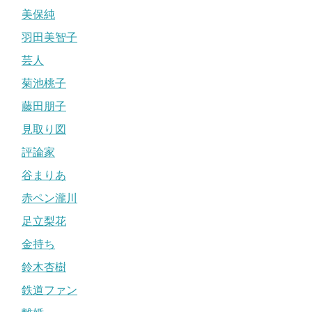
美保純
羽田美智子
芸人
菊池桃子
藤田朋子
見取り図
評論家
谷まりあ
赤ペン瀧川
足立梨花
金持ち
鈴木杏樹
鉄道ファン