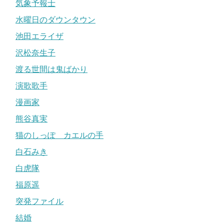
気象予報士
水曜日のダウンタウン
池田エライザ
沢松奈生子
渡る世間は鬼ばかり
演歌歌手
漫画家
熊谷真実
猫のしっぽ カエルの手
白石みき
白虎隊
福原遥
突発ファイル
結婚