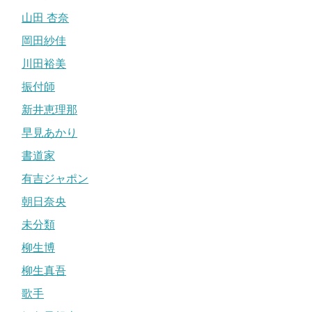
山田 杏奈
岡田紗佳
川田裕美
振付師
新井恵理那
早見あかり
書道家
有吉ジャポン
朝日奈央
未分類
柳生博
柳生真吾
歌手