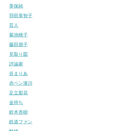
美保純
羽田美智子
芸人
菊池桃子
藤田朋子
見取り図
評論家
谷まりあ
赤ペン瀧川
足立梨花
金持ち
鈴木杏樹
鉄道ファン