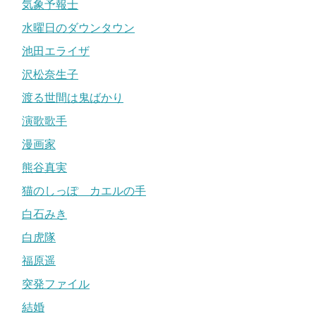
気象予報士
水曜日のダウンタウン
池田エライザ
沢松奈生子
渡る世間は鬼ばかり
演歌歌手
漫画家
熊谷真実
猫のしっぽ カエルの手
白石みき
白虎隊
福原遥
突発ファイル
結婚