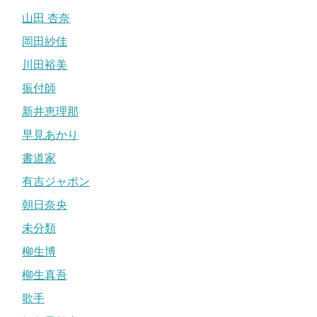
山田 杏奈
岡田紗佳
川田裕美
振付師
新井恵理那
早見あかり
書道家
有吉ジャポン
朝日奈央
未分類
柳生博
柳生真吾
歌手