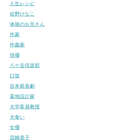
人生レシピ
佐野ひなこ
体操のお兄さん
作家
作曲家
俳優
八ケ岳倶楽部
口笛
吉本新喜劇
墓地設計家
大学客員教授
大食い
女優
宮崎美子