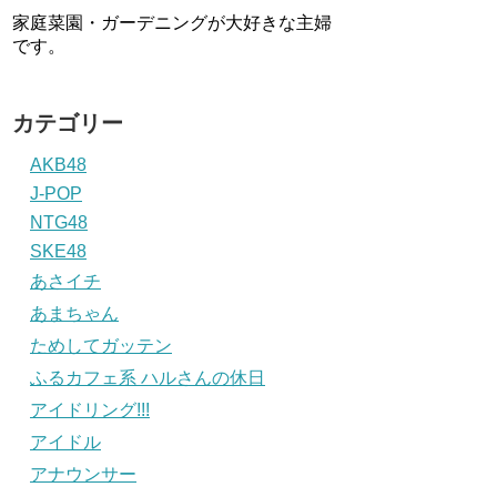
家庭菜園・ガーデニングが大好きな主婦
です。
カテゴリー
AKB48
J-POP
NTG48
SKE48
あさイチ
あまちゃん
ためしてガッテン
ふるカフェ系 ハルさんの休日
アイドリング!!!
アイドル
アナウンサー