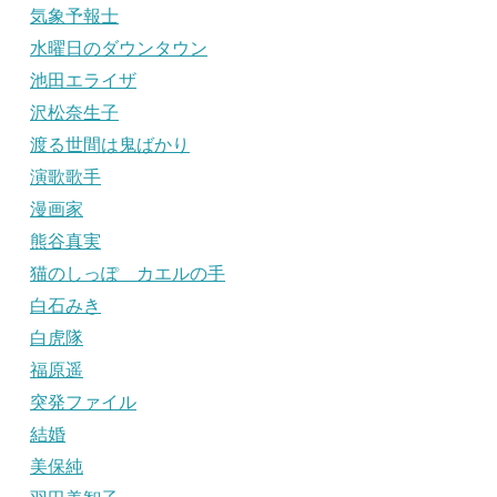
気象予報士
水曜日のダウンタウン
池田エライザ
沢松奈生子
渡る世間は鬼ばかり
演歌歌手
漫画家
熊谷真実
猫のしっぽ カエルの手
白石みき
白虎隊
福原遥
突発ファイル
結婚
美保純