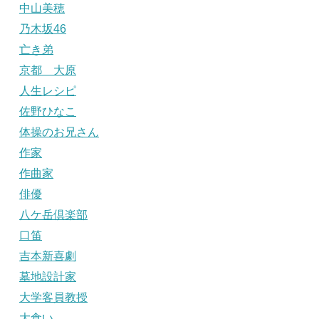
中山美穂
乃木坂46
亡き弟
京都 大原
人生レシピ
佐野ひなこ
体操のお兄さん
作家
作曲家
俳優
八ケ岳倶楽部
口笛
吉本新喜劇
墓地設計家
大学客員教授
大食い