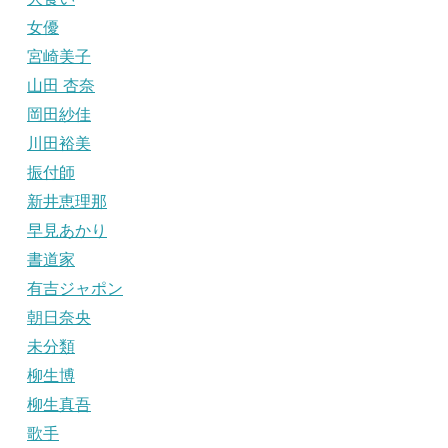
女優
宮崎美子
山田 杏奈
岡田紗佳
川田裕美
振付師
新井恵理那
早見あかり
書道家
有吉ジャポン
朝日奈央
未分類
柳生博
柳生真吾
歌手