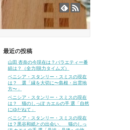
最近の投稿
山田 杏奈の今現在は？バラエティー番
組は？（全力!脱力タイムズ）
ベニシア・スタンリー・スミスの現在
は？ 選「縁を大切に〜島根・出雲地
方〜」
ベニシア・スタンリー・スミスの現在
は？ 猫のしっぽ カエルの手 選「自然
にゆだねて」
ベニシア・スタンリー・スミスの現在
は？黒谷和紙との出会い、 猫のしっ