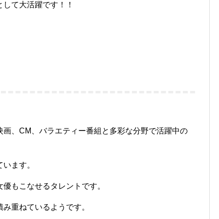
として大活躍です！！
映画、CM、バラエティー番組
と多彩な分野で活躍中の
ています。
女優
もこなせるタレントです。
積み重ねているようです。