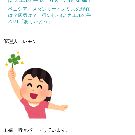
ぽ カエルの手 選「丹波・丹後への旅」
ベニシア・スタンリー・スミスの現在
は？病気は？ 猫のしっぽ カエルの手
2021「ありがとう」
管理人：レモン
主婦 時々パートしています。