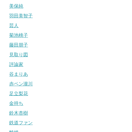
美保純
羽田美智子
芸人
菊池桃子
藤田朋子
見取り図
評論家
谷まりあ
赤ペン瀧川
足立梨花
金持ち
鈴木杏樹
鉄道ファン