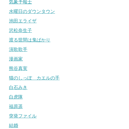
気象予報士
水曜日のダウンタウン
池田エライザ
沢松奈生子
渡る世間は鬼ばかり
演歌歌手
漫画家
熊谷真実
猫のしっぽ カエルの手
白石みき
白虎隊
福原遥
突発ファイル
結婚