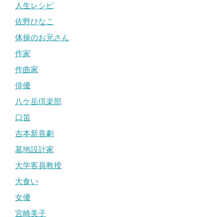
人生レシピ
佐野ひなこ
体操のお兄さん
作家
作曲家
俳優
八ケ岳倶楽部
口笛
吉本新喜劇
墓地設計家
大学客員教授
大食い
女優
宮崎美子