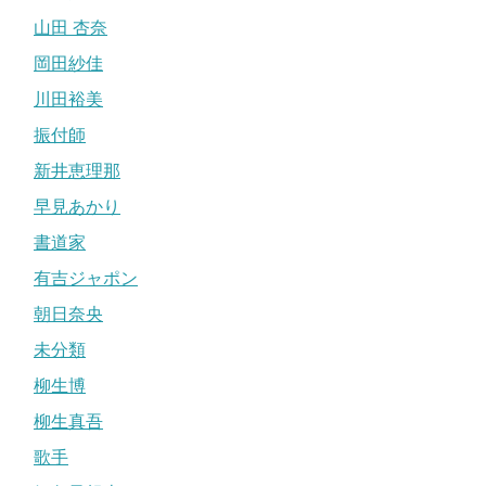
山田 杏奈
岡田紗佳
川田裕美
振付師
新井恵理那
早見あかり
書道家
有吉ジャポン
朝日奈央
未分類
柳生博
柳生真吾
歌手