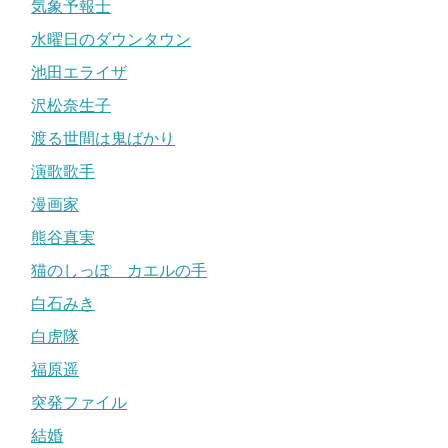
気象予報士
水曜日のダウンタウン
池田エライザ
沢松奈生子
渡る世間は鬼ばかり
演歌歌手
漫画家
熊谷真実
猫のしっぽ カエルの手
白石みき
白虎隊
福原遥
突発ファイル
結婚