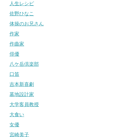
人生レシピ
佐野ひなこ
体操のお兄さん
作家
作曲家
俳優
八ケ岳倶楽部
口笛
吉本新喜劇
墓地設計家
大学客員教授
大食い
女優
宮崎美子