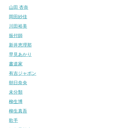
山田 杏奈
岡田紗佳
川田裕美
振付師
新井恵理那
早見あかり
書道家
有吉ジャポン
朝日奈央
未分類
柳生博
柳生真吾
歌手