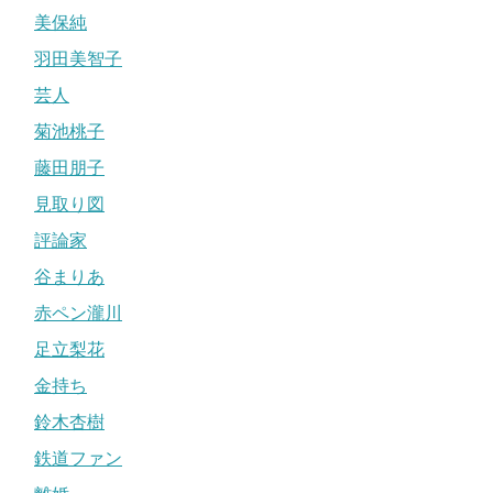
美保純
羽田美智子
芸人
菊池桃子
藤田朋子
見取り図
評論家
谷まりあ
赤ペン瀧川
足立梨花
金持ち
鈴木杏樹
鉄道ファン