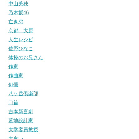
中山美穂
乃木坂46
亡き弟
京都 大原
人生レシピ
佐野ひなこ
体操のお兄さん
作家
作曲家
俳優
八ケ岳倶楽部
口笛
吉本新喜劇
墓地設計家
大学客員教授
大食い