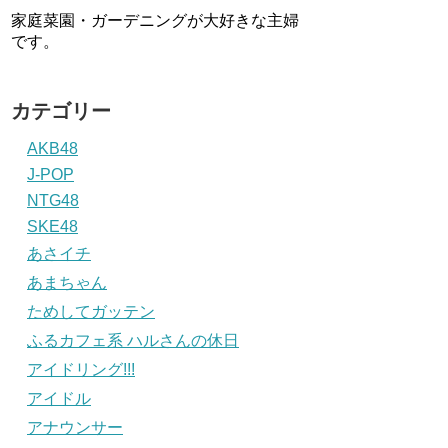
家庭菜園・ガーデニングが大好きな主婦
です。
カテゴリー
AKB48
J-POP
NTG48
SKE48
あさイチ
あまちゃん
ためしてガッテン
ふるカフェ系 ハルさんの休日
アイドリング!!!
アイドル
アナウンサー