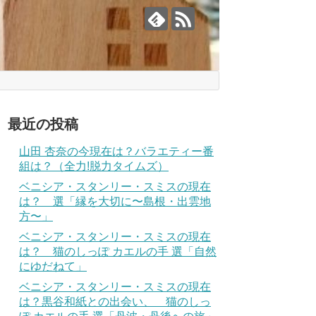
最近の投稿
山田 杏奈の今現在は？バラエティー番
組は？（全力!脱力タイムズ）
ベニシア・スタンリー・スミスの現在
は？ 選「縁を大切に〜島根・出雲地
方〜」
ベニシア・スタンリー・スミスの現在
は？ 猫のしっぽ カエルの手 選「自然
にゆだねて」
ベニシア・スタンリー・スミスの現在
は？黒谷和紙との出会い、 猫のしっ