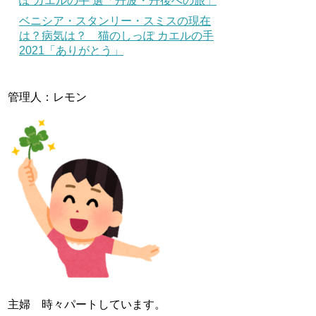
ぽ カエルの手 選「丹波・丹後への旅」
ベニシア・スタンリー・スミスの現在
は？病気は？ 猫のしっぽ カエルの手
2021「ありがとう」
管理人：レモン
主婦 時々パートしています。