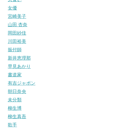
女優
宮崎美子
山田 杏奈
岡田紗佳
川田裕美
振付師
新井恵理那
早見あかり
書道家
有吉ジャポン
朝日奈央
未分類
柳生博
柳生真吾
歌手