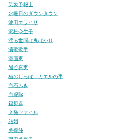
気象予報士
水曜日のダウンタウン
池田エライザ
沢松奈生子
渡る世間は鬼ばかり
演歌歌手
漫画家
熊谷真実
猫のしっぽ カエルの手
白石みき
白虎隊
福原遥
突発ファイル
結婚
美保純