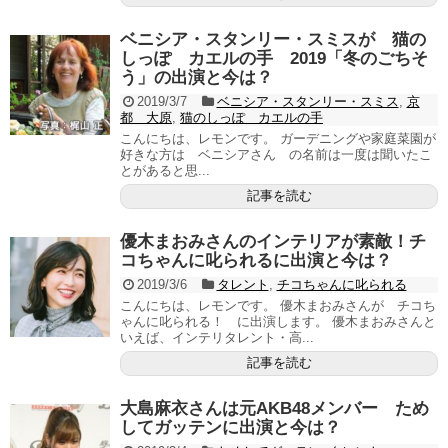
ベニシア・スタンリー・スミスが 猫の
しっぽ カエルの手 2019「冬のごちそ
う」の出演と今は？
2019/3/7
ベニシア・スタンリー・スミス
,
京
都 大原
,
猫のしっぽ カエルの手
こんにちは、レモンです。 ガーデニングや家庭菜園が
好きな方は ベニシアさん の名前は一度は聞いたこ
とがあると思...
記事を読む
優木まおみさんのインテリアが素敵！チ
コちゃんに叱られるに出演と今は？
2019/3/6
タレント
,
チコちゃんに叱られる
こんにちは、レモンです。 優木まおみさんが チコち
ゃんに叱られる！ に出演します。 優木まおみさんと
いえば、インテリタレント・高...
記事を読む
大島麻衣さんは元AKB48メンバー ため
してガッテンに出演と今は？