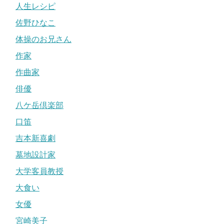
人生レシピ
佐野ひなこ
体操のお兄さん
作家
作曲家
俳優
八ケ岳倶楽部
口笛
吉本新喜劇
墓地設計家
大学客員教授
大食い
女優
宮崎美子