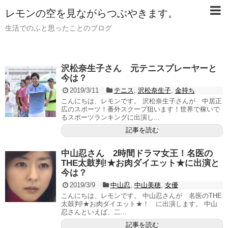
レモンの空を見ながらつぶやきます。
生活でのふと思ったことのブログ
沢松奈生子さん 元テニスプレーヤーと
今は？
2019/3/11
テニス
,
沢松奈生子
,
金持ち
こんにちは、レモンです。 沢松奈生子さんが 中居正
広のスポーツ！番外スクープ狙います！世界で稼いで
るスポーツランキングに出演し...
記事を読む
中山忍さん 2時間ドラマ女王！名医の
THE太鼓判!★お肉ダイエット★に出演と
今は？
2019/3/9
中山忍
,
中山美穂
,
女優
こんにちは、レモンです。 中山忍さんが 名医のTHE
太鼓判!★お肉ダイエット★！ に出演します。 中山
忍さんといえば、二...
記事を読む