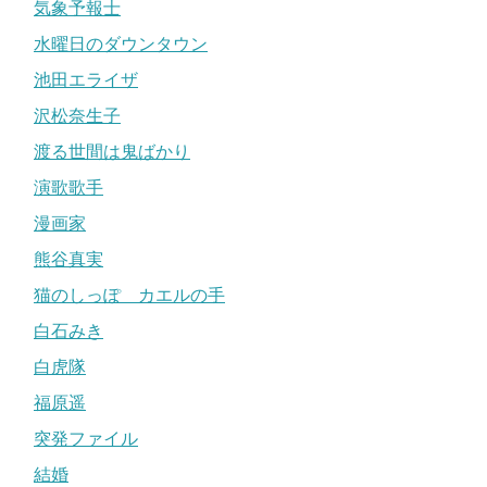
気象予報士
水曜日のダウンタウン
池田エライザ
沢松奈生子
渡る世間は鬼ばかり
演歌歌手
漫画家
熊谷真実
猫のしっぽ カエルの手
白石みき
白虎隊
福原遥
突発ファイル
結婚