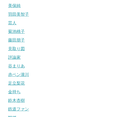
美保純
羽田美智子
芸人
菊池桃子
藤田朋子
見取り図
評論家
谷まりあ
赤ペン瀧川
足立梨花
金持ち
鈴木杏樹
鉄道ファン