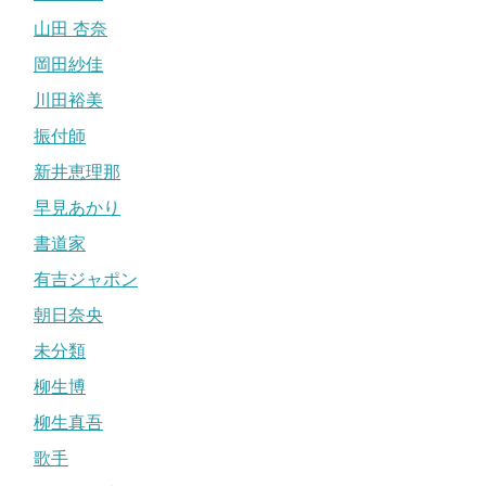
山田 杏奈
岡田紗佳
川田裕美
振付師
新井恵理那
早見あかり
書道家
有吉ジャポン
朝日奈央
未分類
柳生博
柳生真吾
歌手