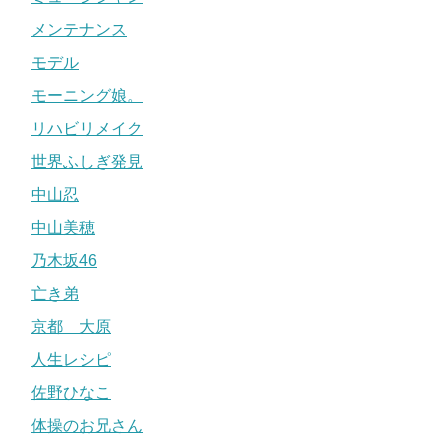
メンテナンス
モデル
モーニング娘。
リハビリメイク
世界ふしぎ発見
中山忍
中山美穂
乃木坂46
亡き弟
京都 大原
人生レシピ
佐野ひなこ
体操のお兄さん