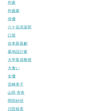
作家
作曲家
俳優
八ケ岳倶楽部
口笛
吉本新喜劇
墓地設計家
大学客員教授
大食い
女優
宮崎美子
山田 杏奈
岡田紗佳
川田裕美