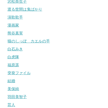
沢松奈生子
渡る世間は鬼ばかり
演歌歌手
漫画家
熊谷真実
猫のしっぽ カエルの手
白石みき
白虎隊
福原遥
突発ファイル
結婚
美保純
羽田美智子
芸人