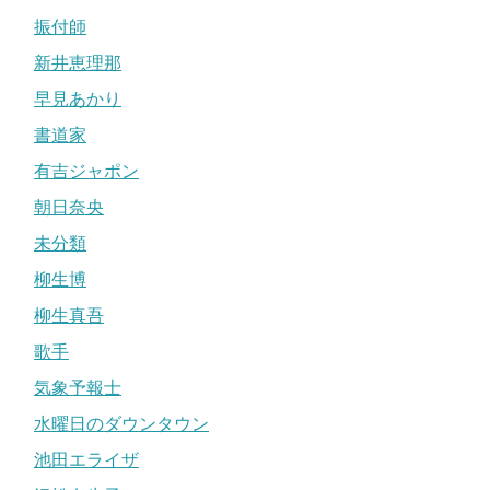
振付師
新井恵理那
早見あかり
書道家
有吉ジャポン
朝日奈央
未分類
柳生博
柳生真吾
歌手
気象予報士
水曜日のダウンタウン
池田エライザ