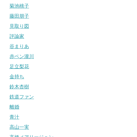
菊池桃子
藤田朋子
見取り図
評論家
谷まりあ
赤ペン瀧川
足立梨花
金持ち
鈴木杏樹
鉄道ファン
離婚
青汁
高山一実