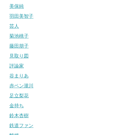
美保純
羽田美智子
芸人
菊池桃子
藤田朋子
見取り図
評論家
谷まりあ
赤ペン瀧川
足立梨花
金持ち
鈴木杏樹
鉄道ファン