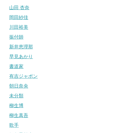
山田 杏奈
岡田紗佳
川田裕美
振付師
新井恵理那
早見あかり
書道家
有吉ジャポン
朝日奈央
未分類
柳生博
柳生真吾
歌手