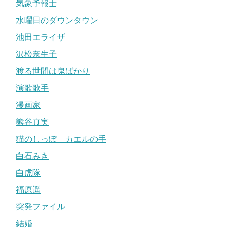
気象予報士
水曜日のダウンタウン
池田エライザ
沢松奈生子
渡る世間は鬼ばかり
演歌歌手
漫画家
熊谷真実
猫のしっぽ カエルの手
白石みき
白虎隊
福原遥
突発ファイル
結婚