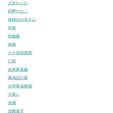
人生レシピ
佐野ひなこ
体操のお兄さん
作家
作曲家
俳優
八ケ岳倶楽部
口笛
吉本新喜劇
墓地設計家
大学客員教授
大食い
女優
宮崎美子