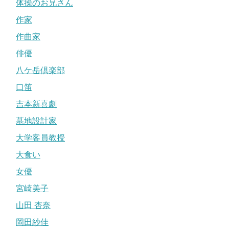
体操のお兄さん
作家
作曲家
俳優
八ケ岳倶楽部
口笛
吉本新喜劇
墓地設計家
大学客員教授
大食い
女優
宮崎美子
山田 杏奈
岡田紗佳