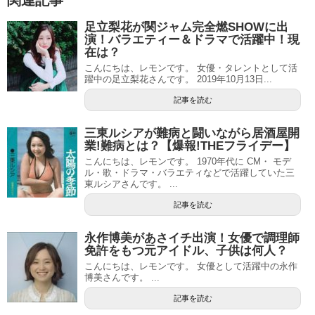
関連記事
足立梨花が関ジャム完全燃SHOWに出
演！バラエティー＆ドラマで活躍中！現
在は？
こんにちは、レモンです。 女優・タレントとして活
躍中の足立梨花さんです。 2019年10月13日...
記事を読む
三東ルシアが難病と闘いながら居酒屋開
業!難病とは？【爆報!THEフライデー】
こんにちは、レモンです。 1970年代に CM・ モデ
ル・歌・ドラマ・バラエティなどで活躍していた三
東ルシアさんです。 ...
記事を読む
永作博美があさイチ出演！女優で調理師
免許をもつ元アイドル、子供は何人？
こんにちは、レモンです。 女優として活躍中の永作
博美さんです。 ...
記事を読む