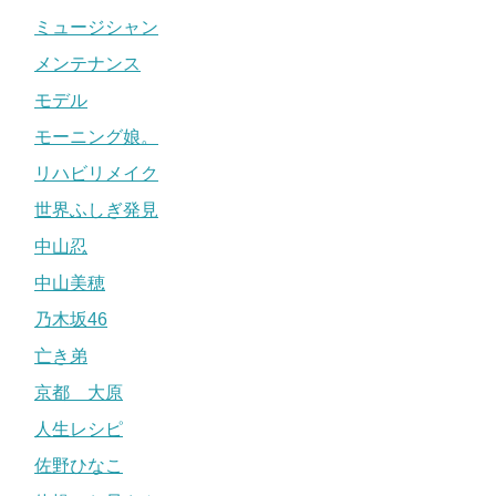
ミュージシャン
メンテナンス
モデル
モーニング娘。
リハビリメイク
世界ふしぎ発見
中山忍
中山美穂
乃木坂46
亡き弟
京都 大原
人生レシピ
佐野ひなこ