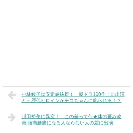
小林綾子は安定感抜群！ 朝ドラ100作！に出演
と～歴代ヒロインがチコちゃんに叱られる！？
川田裕美に異変！ この差って何★体の歪み改
善!頭痛腰痛になる人ならない人の差に出演