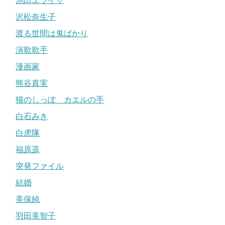
池田エライザ
沢松奈生子
渡る世間は鬼ばかり
演歌歌手
漫画家
熊谷真実
猫のしっぽ カエルの手
白石みき
白虎隊
福原遥
突発ファイル
結婚
美保純
羽田美智子