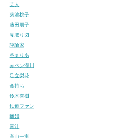
芸人
菊池桃子
藤田朋子
見取り図
評論家
谷まりあ
赤ペン瀧川
足立梨花
金持ち
鈴木杏樹
鉄道ファン
離婚
青汁
高山一実