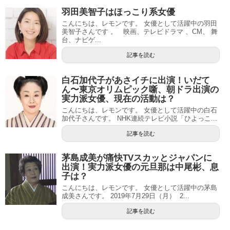
羽田美智子はほっこり系女優
こんにちは、レモンです。 女優として活躍中の羽田
美智子さんです 。 映画、テレビドラマ 、CM、 舞
台、ナビゲ...
記事を読む
白石加代子があさイチに出演！いだて
ん〜東京オリムピック噺、朝ドラ出演の
実力派女優、現在の活動は？
こんにちは、レモンです。 女優として活躍中の白石
加代子さんです。 NHK連続テレビ小説「ひよっこ...
記事を読む
茅島成美が痛快TVスカッとジャパンに
出演！実力派女優の元旦那は中尾彬、息
子は？
こんにちは、レモンです。 女優として活躍中の茅島
成美さんです。 2019年7月29日（月） 2...
記事を読む