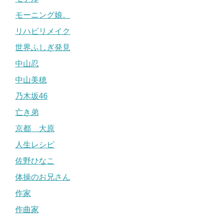
モーニング娘。
リハビリメイク
世界ふしぎ発見
中山忍
中山美穂
乃木坂46
亡き弟
京都 大原
人生レシピ
佐野ひなこ
体操のお兄さん
作家
作曲家