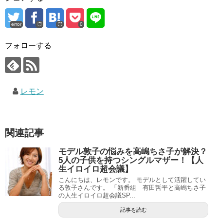
error
0
フォローする
レモン
関連記事
モデル敦子の悩みを高嶋ちさ子が解決？
5人の子供を持つシングルマザー！【人
生イロイロ超会議】
こんにちは、レモンです。 モデルとして活躍してい
る敦子さんです。 「新番組 有田哲平と高嶋ちさ子
の人生イロイロ超会議SP...
記事を読む