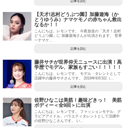
記事を読む
【天才!志村どうぶつ園】加藤遊海（か
とうゆうみ）ナマケモノの赤ちゃん救出
なるか！！
こんにちは、レモンです。 今夜放送の「天才！志村
どうぶつ園」に 加藤遊海さんが出演されます。 世界
一ナマケ...
記事を読む
藤井サチが世界仰天ニュースに出演！高
学歴でモデル、家族もすごい！！！！！
こんにちは、レモンです。 モデル・タレントとして
活躍中の藤井サチさんです。 2019年9月3日（...
記事を読む
佐野ひなこは美筋！趣味どきっ！ 美筋
ボディー＜全9回＞に出演
こんにちは、レモンです。 ファッションモデル、グ
ラビアアイドル、バラエティタレントとして活躍中
の佐野ひなこさんです。 い...