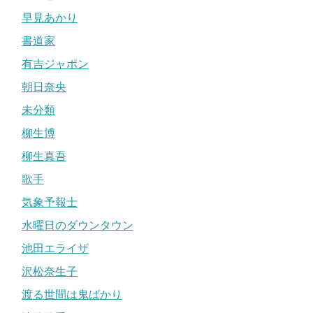
早見あかり
書道家
有吉ジャポン
朝日奈央
未分類
柳生博
柳生真吾
歌手
気象予報士
水曜日のダウンタウン
池田エライザ
沢松奈生子
渡る世間は鬼ばかり