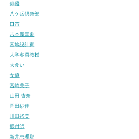
俳優
八ケ岳倶楽部
口笛
吉本新喜劇
墓地設計家
大学客員教授
大食い
女優
宮崎美子
山田 杏奈
岡田紗佳
川田裕美
振付師
新井恵理那