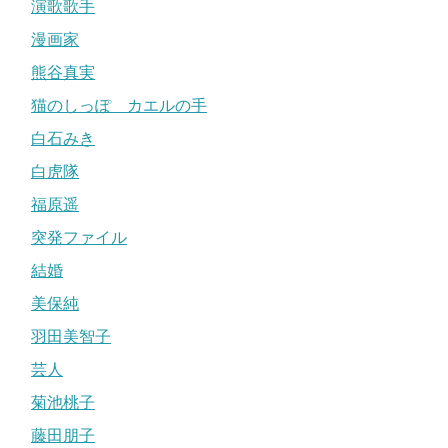
演歌歌手
漫画家
熊谷真実
猫のしっぽ カエルの手
白石みき
白虎隊
福原遥
突発ファイル
結婚
美保純
羽田美智子
芸人
菊池桃子
藤田朋子