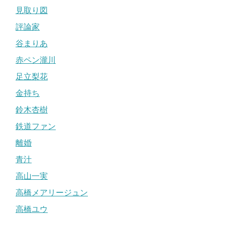
見取り図
評論家
谷まりあ
赤ペン瀧川
足立梨花
金持ち
鈴木杏樹
鉄道ファン
離婚
青汁
高山一実
高橋メアリージュン
高橋ユウ