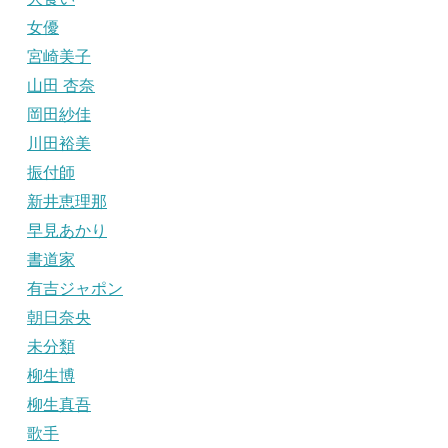
女優
宮崎美子
山田 杏奈
岡田紗佳
川田裕美
振付師
新井恵理那
早見あかり
書道家
有吉ジャポン
朝日奈央
未分類
柳生博
柳生真吾
歌手