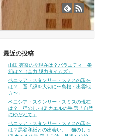
最近の投稿
山田 杏奈の今現在は？バラエティー番
組は？（全力!脱力タイムズ）
ベニシア・スタンリー・スミスの現在
は？ 選「縁を大切に〜島根・出雲地
方〜」
ベニシア・スタンリー・スミスの現在
は？ 猫のしっぽ カエルの手 選「自然
にゆだねて」
ベニシア・スタンリー・スミスの現在
は？黒谷和紙との出会い、 猫のしっ