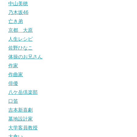
中山美穂
乃木坂46
亡き弟
京都 大原
人生レシピ
佐野ひなこ
体操のお兄さん
作家
作曲家
俳優
八ケ岳倶楽部
口笛
吉本新喜劇
墓地設計家
大学客員教授
大食い