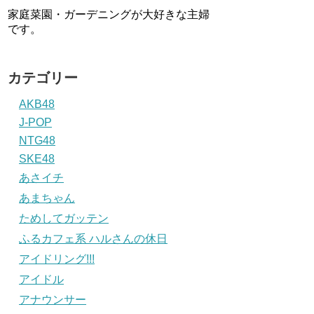
家庭菜園・ガーデニングが大好きな主婦
です。
カテゴリー
AKB48
J-POP
NTG48
SKE48
あさイチ
あまちゃん
ためしてガッテン
ふるカフェ系 ハルさんの休日
アイドリング!!!
アイドル
アナウンサー