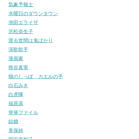
気象予報士
水曜日のダウンタウン
池田エライザ
沢松奈生子
渡る世間は鬼ばかり
演歌歌手
漫画家
熊谷真実
猫のしっぽ カエルの手
白石みき
白虎隊
福原遥
突発ファイル
結婚
美保純