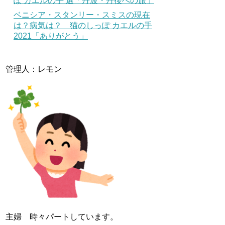
ぽ カエルの手 選「丹波・丹後への旅」
ベニシア・スタンリー・スミスの現在
は？病気は？ 猫のしっぽ カエルの手
2021「ありがとう」
管理人：レモン
主婦 時々パートしています。