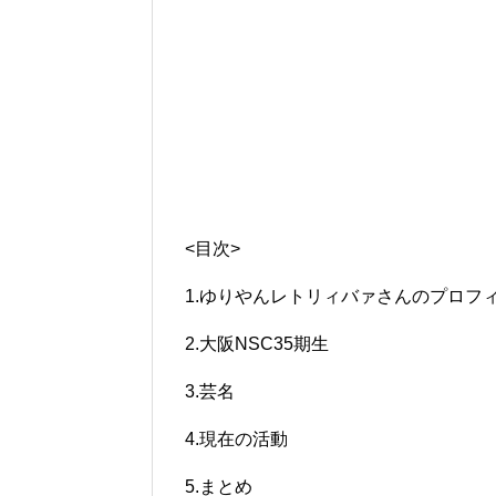
<目次>
1.ゆりやんレトリィバァさんのプロフ
2.大阪NSC35期生
3.芸名
4.現在の活動
5.まとめ