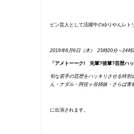
ピン芸人として活躍中のゆりやんレト
2019年6月6日（木） 23時20分～24
「
アメトーーク! 先輩?後輩?芸歴ハ
旬な若手の芸歴をハッキリさせる特別
ん・ナダル・阿佐ヶ谷姉妹・さらば青春
に出演されます。