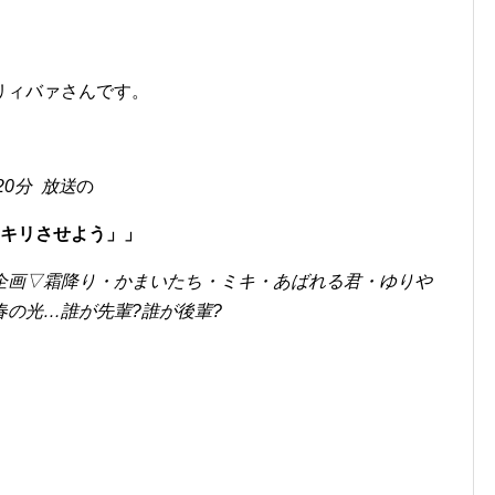
リィバァさんです。
時20分
放送
の
ッキリさせよう
」
」
企画▽霜降り・かまいたち・ミキ・あばれる君・ゆりや
の光…誰が先輩?誰が後輩?